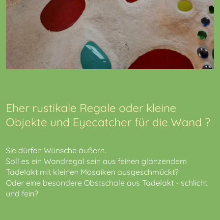
Eher rustikale Regale oder kleine
Objekte und Eyecatcher für die Wand ?
Sie dürfen Wünsche äußern.
Soll es ein Wandregal sein aus feinen glänzendem
Tadelakt mit kleinen Mosaiken ausgeschmückt?
Oder eine besondere Obstschale aus Tadelakt - schlicht
und fein?